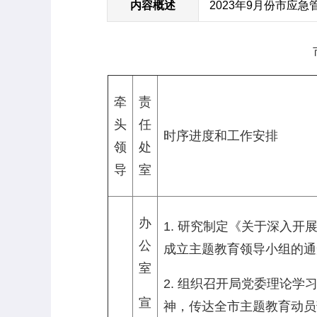
内容概述
2023年9月份市应
牵
责
头
任
时序进度和工作安排
领
处
导
室
办
1. 研究制定《关于深入
公
成立主题教育领导小组的通
室
2. 组织召开局党委理论
宣
神，传达全市主题教育动员