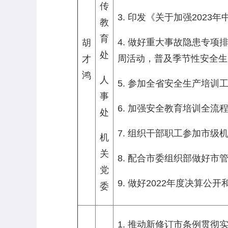
传
3. 印发《关于加强202
教
育
4. 做好重大事故隐患专
胡
处
周活动，普及季节性安全生
才
鸿
人
5. 参加全省安全生产培
事
6. 加强安全教育培训全
处
7. 组织干部职工参加市
机
关
8. 配合市委组织部做好市
党
9. 做好2022年度决算公开
委
1. 推动新修订市条例贯