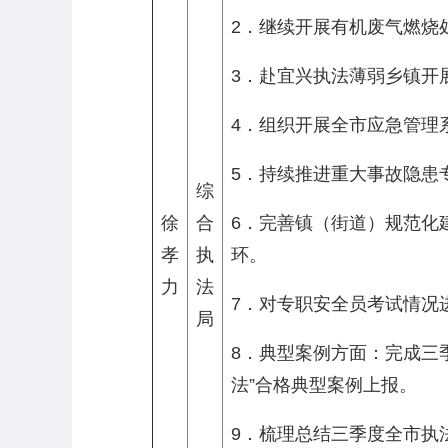
2．继续开展有机废气燃烧
3．赴宜兴执法薄弱乡镇开
4．组织开展全市应急管理
5．持续推进重大事故隐患
综
徐
合
6．完善镇（街道）规范化
孝
执
环。
力
法
7．对专职安全员考试情况
局
8．典型案例方面：完成三
法”合格典型案例上报。
9．梳理总结三季度全市执