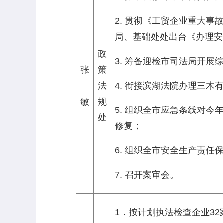
2. 贯彻《工贸企业重大事
局、基础处处出台《办理安
政
3. 筹备迎检市司法局开
张
策
法
4. 衔接滨湖法院办理三木
敏
规
5. 组织全市应急条线对
处
修复；
6. 组织全市安全生产责
7. 召开案审会。
1．按计划执法检查企业32