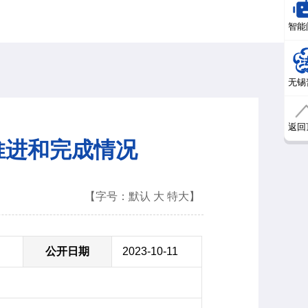
智能
无锡
返回
推进和完成情况
【字号：
默认
大
特大
】
公开日期
2023-10-11