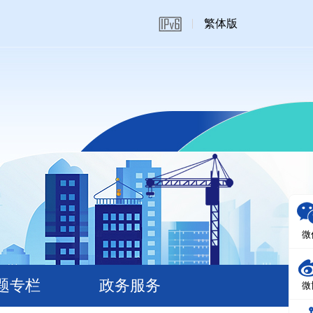
繁体版
微
题专栏
政务服务
微