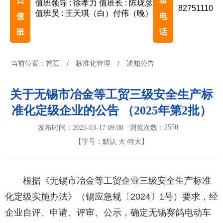
日
班
值班领导 : 徐孝力
值班长 : 陈珑彦
82751110
值班员 : 王天琪（白）付伟（晚）
值
电
班
话
当前位置：
首页
/
标准化管理
/
通知公告
关于无锡市冶金等工贸三级安全生产标
准化定级企业的公告 （2025年第2批）
2550
发布时间：2025-03-17 09:08
浏览次数：
【字号：
默认
大
特大
】
根据《无锡市冶金等工贸企业三级安全生产标准
化定级实施办法》（锡应急规〔2024〕1号）要求，经
企业自评、申请、评审、公示，确定无锡赛鸽电动车