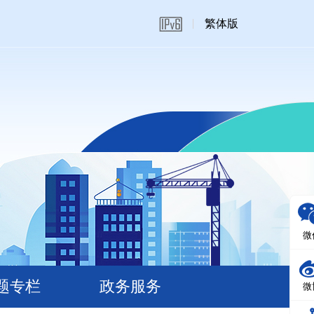
繁体版
微
题专栏
政务服务
微