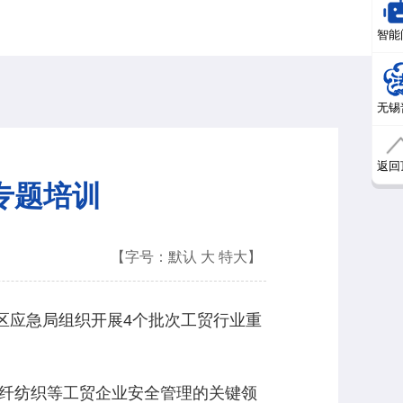
智能
无锡
返回
专题培训
【字号：
默认
大
特大
】
应急局组织开展4个批次工贸行业重
纤纺织等工贸企业安全管理的关键领