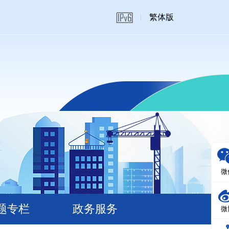
繁体版
微
题专栏
政务服务
微