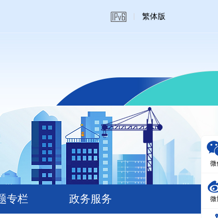
繁体版
微
题专栏
政务服务
微