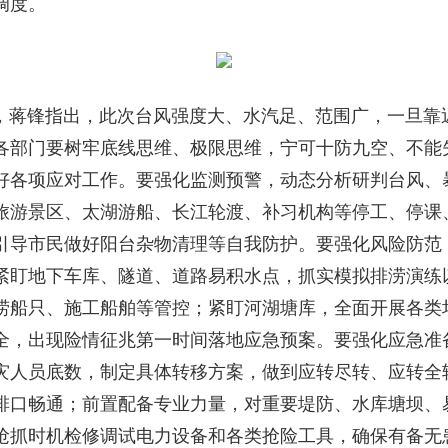
调度。
蒋锋指出，此次台风强度大、水汽足、范围广，一旦靠
各部门要树牢底线思维、极限思维，宁可十防九空、不能
好各项应对工作。要强化监测预警，动态分析研判台风、
旅游景区、太湖游船、长江轮渡、补习机构等停工、停课
引导市民做好阳台杂物清理等自我防护。要强化风险防范
紧盯地下车库、隧道、道路易积水点，抓实模拟排涝演练
捞船只、施工船舶等管控；紧盯河湖塘库，全面开展各类
全，出现险情征兆第一时间落地应急预案。要强化应急准
灾人员底数，制定具体转移方案，做到应转尽转、应转全
排口畅通；前置配备专业力量，对重要堤防、水库塘坝、
抢抓时机检修调试电力设备和各类抢险工具，确保有备无