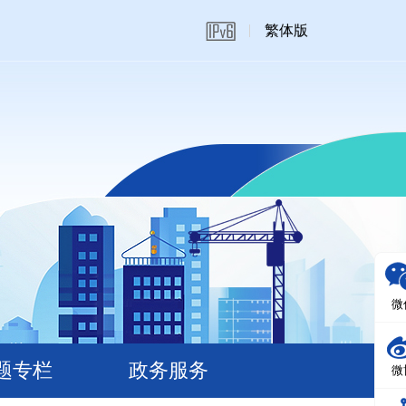
繁体版
微
题专栏
政务服务
微