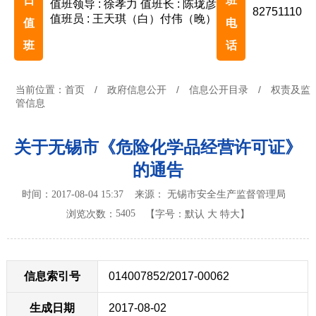
日
班
值班领导 : 徐孝力
值班长 : 陈珑彦
82751110
值班员 : 王天琪（白）付伟（晚）
值
电
班
话
当前位置：
首页
/
政府信息公开
/
信息公开目录
/
权责及监
管信息
关于无锡市《危险化学品经营许可证》
的通告
时间：2017-08-04 15:37 来源： 无锡市安全生产监督管理局
5405
浏览次数：
【字号：
默认
大
特大
】
信息索引号
014007852/2017-00062
生成日期
2017-08-02