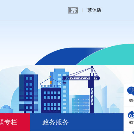
繁体版
微
题专栏
政务服务
微