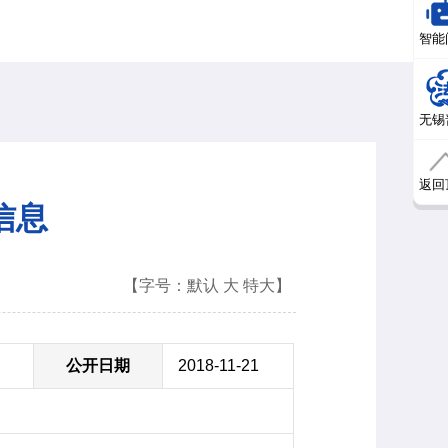
智能
无锡
返回
信息
【字号：
默认
大
特大
】
公开日期
2018-11-21