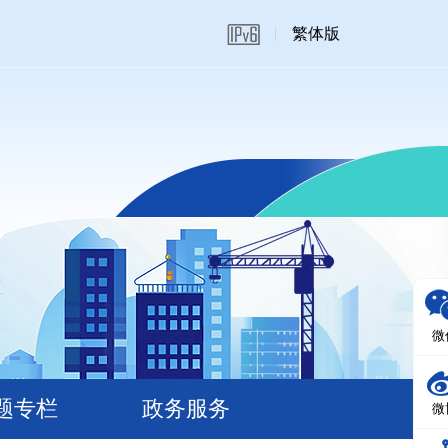
繁体版
微
题专栏
政务服务
微