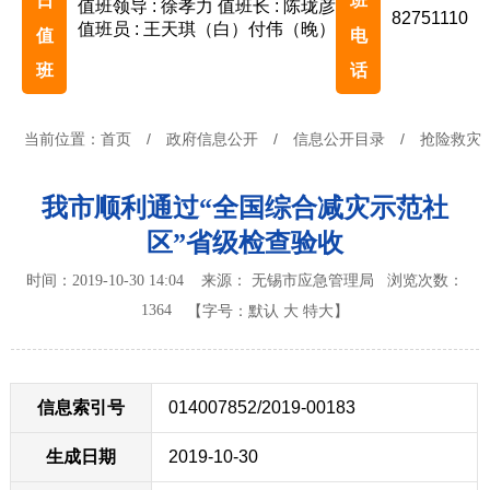
日
班
值班领导 : 徐孝力
值班长 : 陈珑彦
82751110
值班员 : 王天琪（白）付伟（晚）
值
电
班
话
当前位置：
首页
/
政府信息公开
/
信息公开目录
/
抢险救灾
我市顺利通过“全国综合减灾示范社
区”省级检查验收
时间：2019-10-30 14:04 来源： 无锡市应急管理局
浏览次数：
1364
【字号：
默认
大
特大
】
信息索引号
014007852/2019-00183
生成日期
2019-10-30