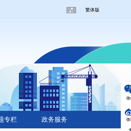
繁体版
微
题专栏
政务服务
微