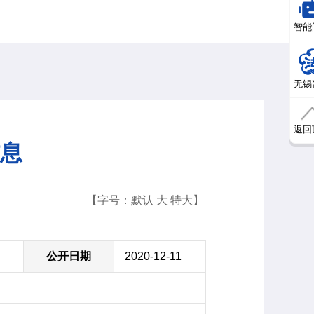
智能
无锡
返回
息
【字号：
默认
大
特大
】
公开日期
2020-12-11