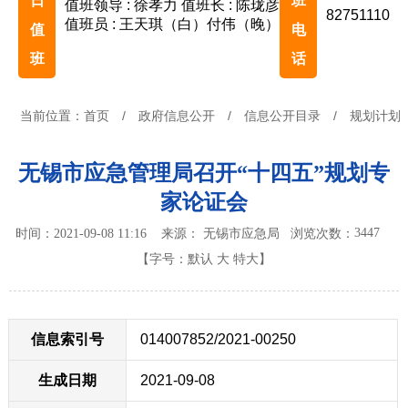
日
班
值班领导 : 徐孝力
值班长 : 陈珑彦
82751110
值班员 : 王天琪（白）付伟（晚）
值
电
班
话
当前位置：
首页
/
政府信息公开
/
信息公开目录
/
规划计划
无锡市应急管理局召开“十四五”规划专
家论证会
3447
时间：2021-09-08 11:16 来源： 无锡市应急局
浏览次数：
【字号：
默认
大
特大
】
信息索引号
014007852/2021-00250
生成日期
2021-09-08