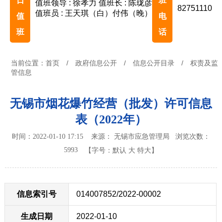
日
班
值班领导 : 徐孝力
值班长 : 陈珑彦
82751110
值班员 : 王天琪（白）付伟（晚）
值
电
班
话
当前位置：
首页
/
政府信息公开
/
信息公开目录
/
权责及监
管信息
无锡市烟花爆竹经营（批发）许可信息
表（2022年）
时间：2022-01-10 17:15 来源： 无锡市应急管理局
浏览次数：
5993
【字号：
默认
大
特大
】
信息索引号
014007852/2022-00002
生成日期
2022-01-10