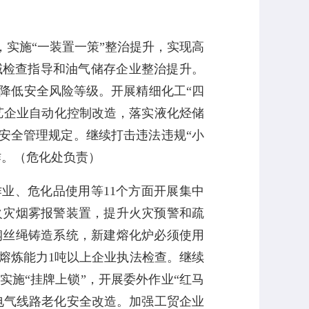
，实施
“
一装置一策
”
整治提升，实现高
域检查指导和油气储存企业整治提升。
降低安全风险等级。开展精细化工
“
四
艺企业自动化控制改造，落实液化烃储
安全管理规定。继续打击违法违规
“
小
作。（
危化处负责
）
作业、危化品使用等
11
个方面开展集中
火灾烟雾报警装置，提升火灾预警和疏
钢丝绳铸造系统，新建熔化炉必须使用
熔炼能力
1
吨以上企业执法检查。继续
实施
“
挂牌上锁
”
，开展委外作业
“
红马
电气线路老化安全改造。加强工贸企业