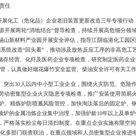
责任
开展化工（危化品）企业老旧装置更新改造三年专项行动
源开展两轮
“
消地结合
”
督导检查，持续开展高危细分领
锡山新材料产业园开展安全评估，指导江阴临港化工园区
制系统改造
“
回头看
”
，推动涉及放热反应工序的非高危工
储存经营、化纤及医药企业专项检查，研究制定医药企业
管，认真做好烟花爆竹安全监管、柴油安全许可有关工
。
突出
30
人以内中小型工业企业，围绕火灾防范、危险
劳动密集型企业火灾隐患专项检查，推广安装使用简易
炉、精炼炉防喷溅风险管控，加快淘汰落后的固定炉、
频炉的金属冶炼企业集中治理，加强炉龄
10
年以上及单炉
，严格落实粉尘每日清扫制度。在重点企业实施有限空间
强化多部门联查联治，在重点领域和人员密集型企业推进