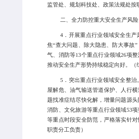
监管处、规划科技处、政策法规处按
二、全力防控重大安全生产风险
4
．开展重点行业领域安全生产
焦
“
查大问题、除大隐患、防大事故
”
气、消防等
13
个重点行业领域
26
项整
推动安全生产形势持续稳定向好。（
5
．突出重点行业领域安全整治
屋解危、油气输送管道保护、人行横
题找准症结尽快化解，增量问题源头
消防、文化旅游等重点行业领域
53
项
等重点时段安全防范，严格落实针对
职责分工负责）