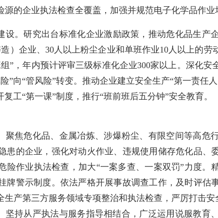
险源的企业执法检查全覆盖，加强并规范电子化学品作业
建设。
研究出台标准化企业激励政策，推动危化品生产
铸造）企业、
30
人以上粉尘企业和单班作业
10
人以上的劳
班组
”
，年内预计评审三级标准化企业
300
家以上。深化安
风险
”
向
“
管风险
”
转变。推动企业建立安全生产
“
第一责任人
开复工
“
第一课
”
制度，推行
“
班前班后五分钟
”
安全教育。
。
聚焦危化品、金属冶炼、涉
爆粉尘、有限空间等高危
隐患的企业，强化对动火作业、违规使用储存危化品、
危险作业执法检查，加大
“
一案多查、一案双罚
”
力度。
挂牌警示制度。依法严格开展事故调查工作，及时评估
全生产第三方服务领域专项整治和执法检查，严厉打击安
。坚持从严执法与服务指导相结合，广泛运用说服教育