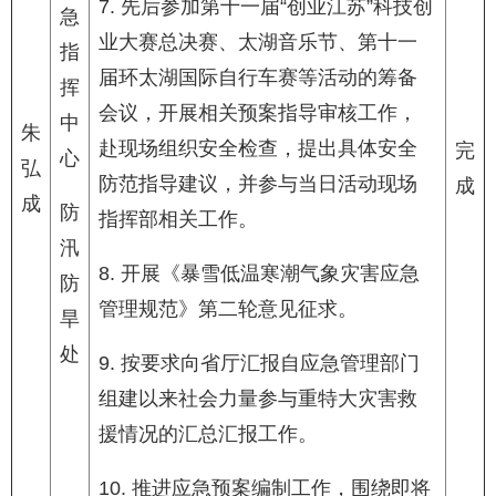
7. 先后参加第十一届“创业江苏”科技创
急
业大赛总决赛、太湖音乐节、第十一
指
届环太湖国际自行车赛等活动的筹备
挥
会议，开展相关预案指导审核工作，
中
朱
赴现场组织安全检查，提出具体安全
完
心
弘
防范指导建议，并参与当日活动现场
成
成
防
指挥部相关工作。
汛
8. 开展《暴雪低温寒潮气象灾害应急
防
管理规范》第二轮意见征求。
旱
处
9. 按要求向省厅汇报自应急管理部门
组建以来社会力量参与重特大灾害救
援情况的汇总汇报工作。
10. 推进应急预案编制工作，围绕即将