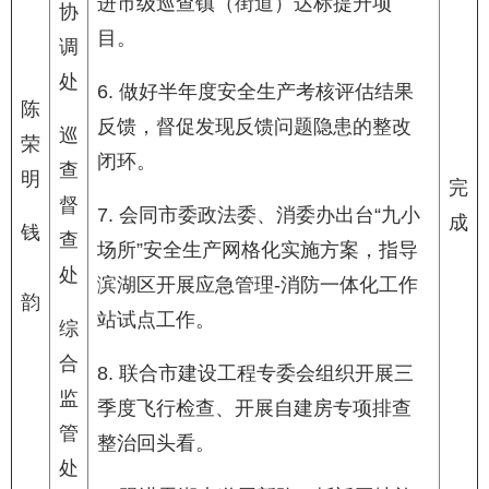
进市级巡查镇（街道）达标提升项
协
目。
调
处
6. 做好半年度安全生产考核评估结果
陈
反馈，督促发现反馈问题隐患的整改
巡
荣
闭环。
查
明
完
督
7. 会同市委政法委、消委办出台“九小
成
钱
查
场所”安全生产网格化实施方案，指导
处
滨湖区开展应急管理-消防一体化工作
韵
站试点工作。
综
合
8. 联合市建设工程专委会组织开展三
监
季度飞行检查、开展自建房专项排查
管
整治回头看。
处