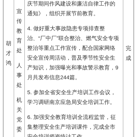
庆节期间作风建设和廉洁自律工作的
宣
通知》，组织开展节前教育。
传
4. 做好重大事故隐患专项排查整
教
治、“厂中厂”联合整治、燃气安全专项
育
胡
整治等重点工作宣传，配合国家网络
完
处
才
安全宣传周活动，普及季节性安全生
成
鸿
人
产知识，加强曝光和事故警示教育，9
事
月共发布信息244篇。
处
5. 参加全省安全生产培训工作会议，
机
学习调研南京应急局安全培训工作。
关
6. 加强安全教育培训全流程监管，征
党
集整理安全生产培训课件，完成全市
委
安全培训师资统计工作。