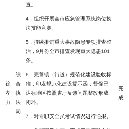
查。
4．组织开展全市应急管理系统岗位执
法技能竞赛。
5．持续推进重大事故隐患专项排查整
治，9月份全市排查发现重大隐患101
条。
综
6．完善镇（街道）规范化建设验收标
徐
合
准，印发规范化建设提示函，督促已
完
孝
执
达标地区按照省厅反馈问题整改形成
成
力
法
闭环。
局
7．对专职安全员考试情况进行通报。