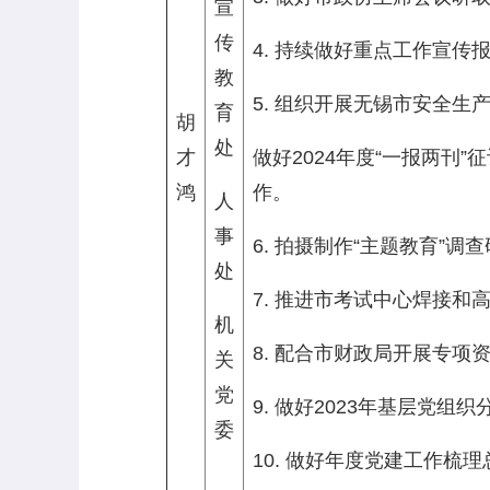
宣
传
4. 持续做好重点工作宣
教
5. 组织开展无锡市安全生产
育
胡
处
才
做好2024年度“一报两
鸿
作。
人
事
6. 拍摄制作“主题教育”
处
7. 推进市考试中心焊接
机
8. 配合市财政局开展专项
关
党
9. 做好2023年基层党
委
10. 做好年度党建工作梳