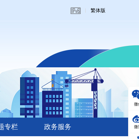
繁体版
微
题专栏
政务服务
微