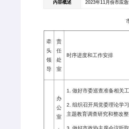
内容概述
2023年11月份市
牵
责
头
任
时序进度和工作安排
领
处
导
室
1. 做好市委巡查准备相关
办
2. 组织召开局党委理论
公
主题教育调查研究和整改整
室
3. 做好市政协主席会议