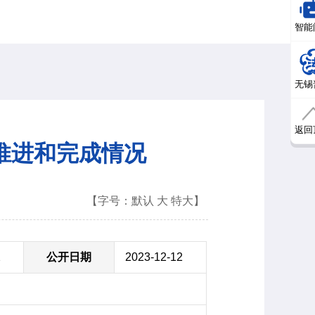
智能
无锡
返回
务推进和完成情况
【字号：
默认
大
特大
】
2
公开日期
2023-12-12