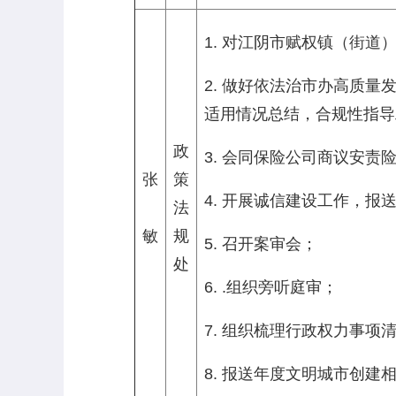
1. 对江阴市赋权镇（街道
2. 做好依法治市办高质
适用情况总结，合规性指导
政
3. 会同保险公司商议安
张
策
4. 开展诚信建设工作，
法
敏
规
5. 召开案审会；
处
6. .组织旁听庭审；
7. 组织梳理行政权力事项
8. 报送年度文明城市创建