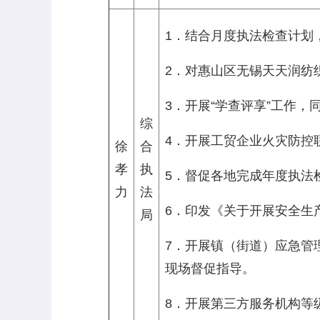
1．结合月度执法检查计划
2．对惠山区无锡天天润纺织
3．开展“学查评享”工作，
综
4．开展工贸企业火灾防控
徐
合
孝
执
5．督促各地完成年度执法
力
法
6．印发《关于开展安全生
局
7．开展镇（街道）应急管
现场督促指导。
8．开展第三方服务机构等