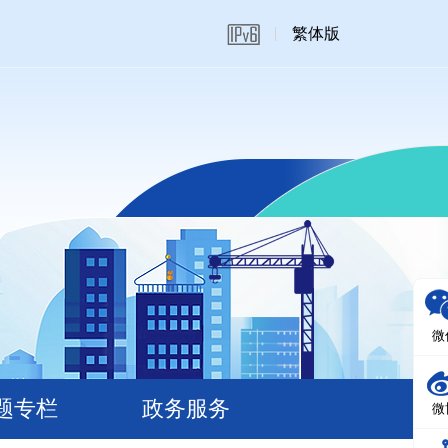
繁体版
微
题专栏
政务服务
微