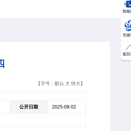
智能
无锡
返回
四
【字号：
默认
大
特大
】
2
公开日期
2025-08-02