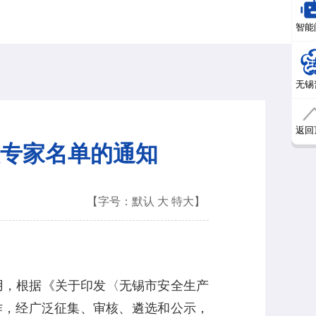
智能
无锡
返回
专家名单的通知
【字号：
默认
大
特大
】
，根据《关于印发〈无锡市安全生产
作，经广泛征集、审核、遴选和公示，