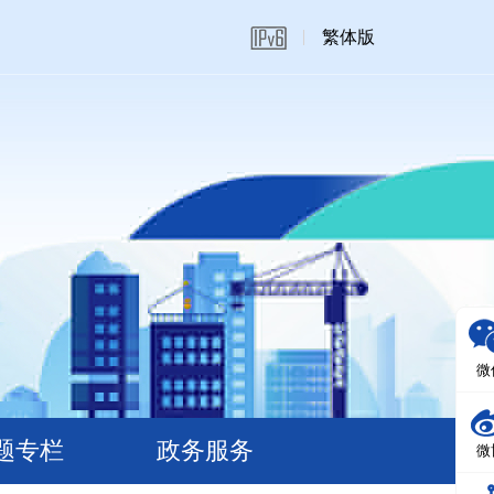
繁体版
微
题专栏
政务服务
微