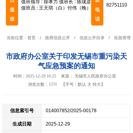
日
班
值班领导 : 徐孝力
值班长 : 陈珑彦
82751110
值班员 : 王天琪（白）付伟（晚）
值
电
班
话
当前位置：
首页
/
政府信息公开
/
信息公开目录
/
应急管理
市政府办公室关于印发无锡市重污染天
气应急预案的通知
时间：2025-12-29 10:25 来源： 无锡市人民政府办公室
1231
浏览次数：
【字号：
默认
大
特大
】
信息索引号
014007852/2025-00178
生成日期
2025-12-29