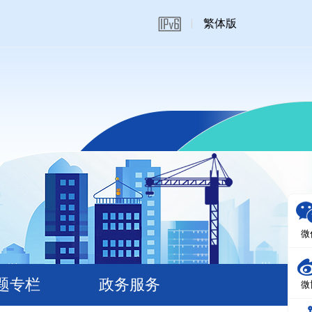
繁体版
微
题专栏
政务服务
微