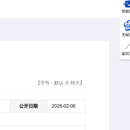
智能
无锡
返回
【字号：
默认
大
特大
】
6
公开日期
2026-02-06