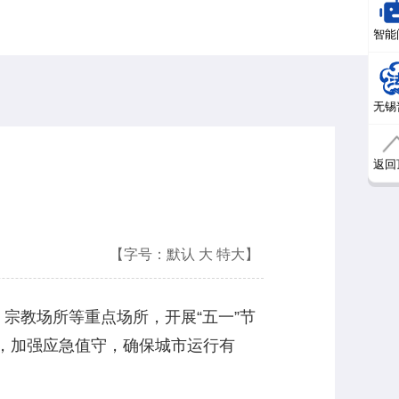
智能
无锡
返回
【字号：
默认
大
特大
】
宗教场所等重点场所，开展“五一”节
，加强应急值守，确保城市运行有