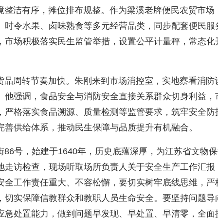
整洁有序，摊位排布规整。作为梁溪老牌便民农贸市场
、时令水果、卤味熟食等多元经营品类，同步配套便民服
，市场积极落实民生监管举措，设置公平计量秤，常态化
品周转节奏加快。朱刚来到市场消控室，实地察看消防
。他强调，食品安全与消防安全直接关系群众切身利益，
，严格落实食品溯源、质量检测等监管要求，筑牢安全防
完善供给体系，推动民生保障与品质提升有机融合。
6号，始建于1640年，历史底蕴深厚，为江苏省文物
地走访检查，现场听取场所负责人关于安全生产工作汇报
安全工作责任重大、不容松懈，要切实树牢底线思维，严
，切实保障信教群众和教职人员生命安全。要坚持问题导
应急处置能力，做到问题早发现、早处置、早清零，全面