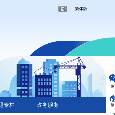
繁体版
微
题专栏
政务服务
微