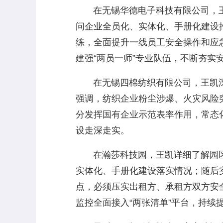
在无锡华德电子科技有限公司，王
问企业全员化、实体化、手册化建设
练，全面提升一线员工安全操作和应
建强“两员一师”专业队伍，不断夯实
在无锡四棉纺织有限公司，王凯深
强调，纺织企业粉尘涉爆、火灾风险
分发挥国有企业示范表率作用，常态化
设走深走实。
在瀚莎科技园，王凯详细了解园区
实体化、手册化建设落实情况；随后实
点，必须压实出租方、承租方双方安
监控全面接入“两张清单”平台，持续