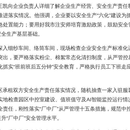
凯向企业负责人详细了解企业生产经营、安全生产责任
推进落实情况。他强调，企业要以安全生产“六化”建设为
急处置能力；要用好我市注安师培育激励政策，鼓励安全
安全生产基层基础。
入细纱车间、络筒车间，现场检查企业安全生产标准化
突出，要严格落实粉尘、棉絮常态化清扫制度，从严管控
抓实“班前班后五分钟”安全教育，严格执行员工下班走应
承租双方安全生产责任落实情况，随机抽查一家入驻服
地检查园区中控室建设、值班值守及AI智能监控运行情况
全责任，刚性落实“厂中厂”从严管理十五条措施，规范中
提升“厂中厂”安全管理水平。