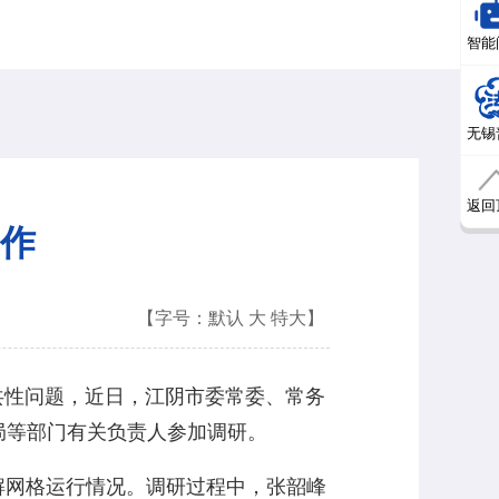
智能
无锡
返回
工作
【字号：
默认
大
特大
】
共性问题，近日，江阴市委常委、常务
局等部门有关负责人参加调研。
解网格运行情况。调研过程中，张韶峰