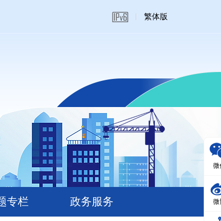
繁体版
微
题专栏
政务服务
微