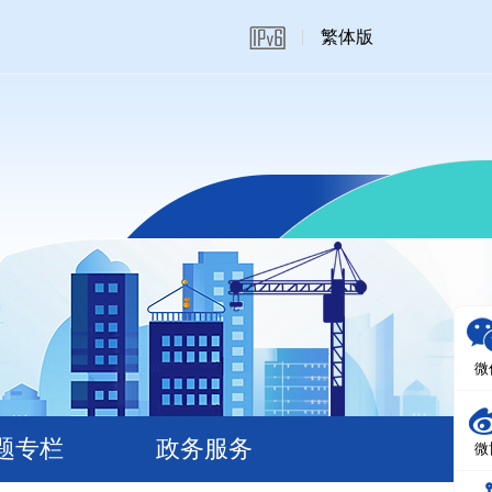
繁体版
微
题专栏
政务服务
微