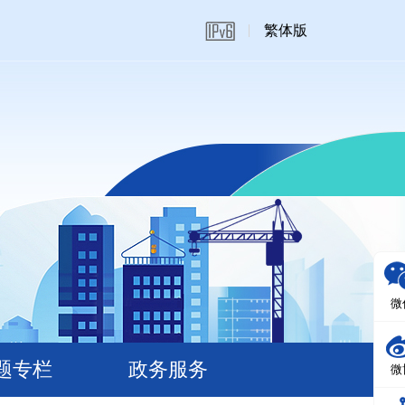
繁体版
微
题专栏
政务服务
微