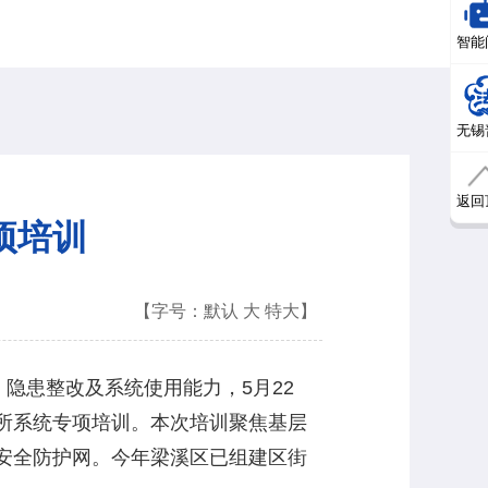
智能
无锡
返回
项培训
【字号：
默认
大
特大
】
患整改及系统使用能力，5月22
所系统专项培训。本次培训聚焦基层
安全防护网。今年梁溪区已组建区街