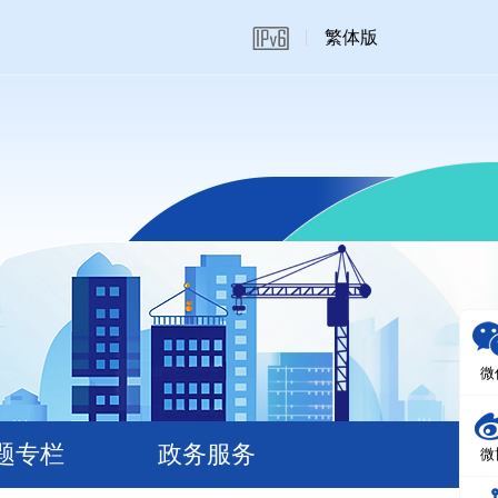
繁体版
微
题专栏
政务服务
微