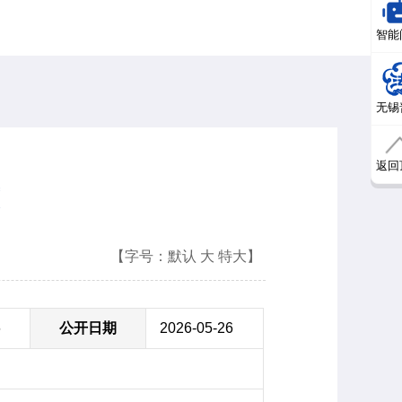
智能
无锡
返回
【字号：
默认
大
特大
】
6
公开日期
2026-05-26