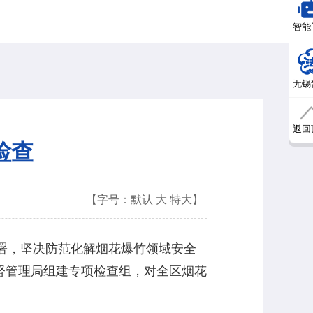
智能
无锡
返回
检查
【字号：
默认
大
特大
】
署，坚决防范化解烟花爆竹领域安全
监督管理局组建专项检查组，对全区烟花