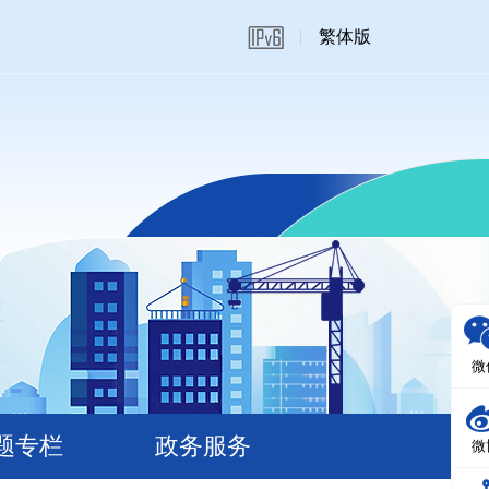
繁体版
微
题专栏
政务服务
微