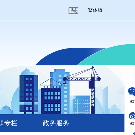
繁体版
微
题专栏
政务服务
微