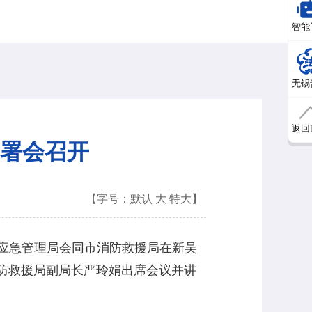
智能
无锡
返回
署会召开
【字号：
默认
大
特大
】
应急管理局会同市消防救援局在新吴
防救援局副局长严玲娟出席会议并讲