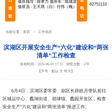
日
班
值班领导 : 徐孝力
值班长 : 陈珑彦
82751110
值班员 : 王天琪（白）付伟（晚）
值
电
班
话
当前位置：
首页
/
工作动态
滨湖区开展安全生产“六化”建设和“两张
清单”工作检查
278
发布时间：2026-06-05 17:33
浏览次数：
【字号：
默认
大
特大
】
6月4日，滨湖区委常委、副区长薛皓月带队前往
区城运中心、蠡湖街道、胡埭镇、蠡园开发区，检查
安全生产“六化”建设和“两张清单”推进工作。